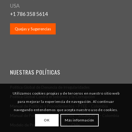
USA
+1 786 358 5614
Quejas y Sugerencias
NUESTRAS POLÍTICAS
Política Global de Denuncia de Irregularidades
Utilizamos cookies propias y de terceros en nuestro sitio web
Política Global Contra el Soborno y la Corrupción
para mejorar la experiencia de navegación. Al continuar
Manual de Políticas y Procedimientos – PTEE – Colombia
navegando entendemos que acepta nuestro uso de cookies.
Manual de Políticas y Procedimientos – SAGRILAFT – Colombia
OK
Más información
Modelo de Prevención de Delitos – Chile