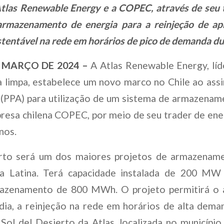
tlas Renewable Energy e a COPEC, através de seu t
rmazenamento de energia para a reinjeção de ap
tentável na rede em horários de pico de demanda du
E MARÇO
DE 2024 –
A Atlas Renewable Energy, líd
 limpa, estabelece um novo marco no Chile ao ass
 (PPA) para utilização de um sistema de armazenam
resa chilena COPEC, por meio de seu trader de en
anos.
rto será um dos maiores projetos de armazename
a Latina. Terá capacidade instalada de 200 MW
mazenamento de 800 MWh. O projeto permitirá o
dia, a reinjeção na rede em horários de alta dema
 Sol del Desierto da Atlas, localizada no municípi