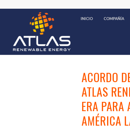
INICIO
COMPAÑÍA
ACORDO D
ATLAS REN
ERA PARA 
AMÉRICA 