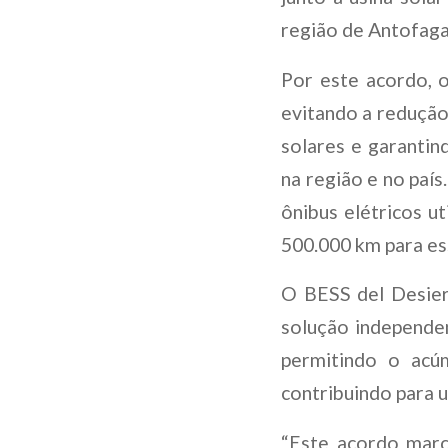
região de Antofag
Por este acordo, 
evitando a redução 
solares e garantin
na região e no paí
ônibus elétricos u
500.000 km para es
O BESS del Desier
solução independe
permitindo o acú
contribuindo para u
“Este acordo mar