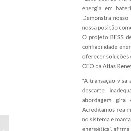
energia em bater
Demonstra nosso 
nossa posição como 
O projeto BESS de
confiabilidade ene
oferecer soluções e
CEO da Atlas Rene
“A transação visa 
descarte inadeq
abordagem gira 
Acreditamos realm
no sistema e marca
A ATLAS RENEWABLE
energética”, afirm
ENERGY ASSINA PPA