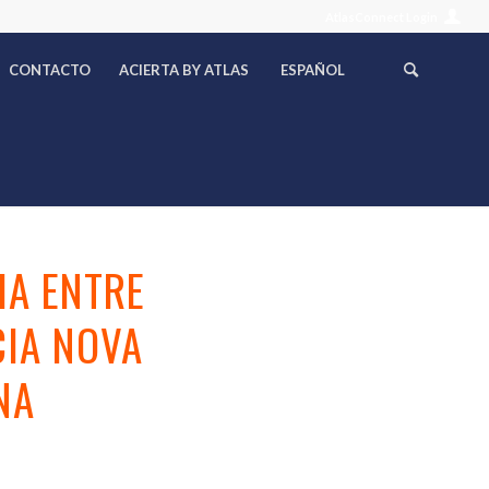
AtlasConnect Login
CONTACTO
ACIERTA BY ATLAS
ESPAÑOL
IA ENTRE
CIA NOVA
NA