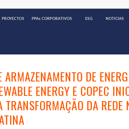
PROYECTOS
PPA
s
CORPORATIVOS
ESG
NOTICIAS
E ARMAZENAMENTO DE ENERG
EWABLE ENERGY E COPEC INI
A TRANSFORMAÇÃO DA REDE 
LATINA