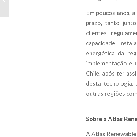
PIONEIRO PARA A
IMPLEMENTAÇÃO DE
Em poucos anos, a
UM SISTEMA...
prazo, tanto junt
clientes regula
capacidade insta
energética da reg
implementação e u
Chile, após ter as
desta tecnologia.
outras regiões com
Sobre a Atlas Ren
A Atlas Renewable