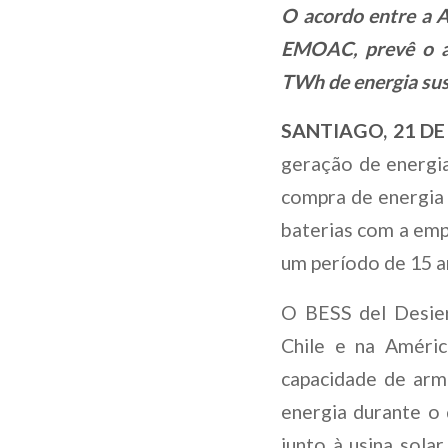
O acordo entre a A
EMOAC, prevê o a
TWh de energia sus
SANTIAGO, 21 D
geração de energia
compra de energia
baterias com a emp
um período de 15 
O BESS del Desie
Chile e na Améric
capacidade de ar
energia durante o 
junto à usina solar