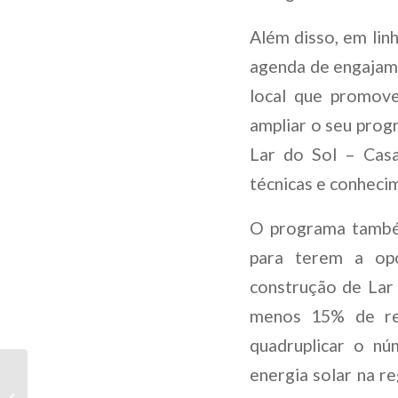
Além disso, em li
agenda de engajam
local que promove
ampliar o seu prog
Lar do Sol – Casab
técnicas e conheci
O programa també
para terem a opo
construção de Lar
menos 15% de rep
quadruplicar o nú
energia solar na r
Atlas Renewable Energy
ejecuta su segundo