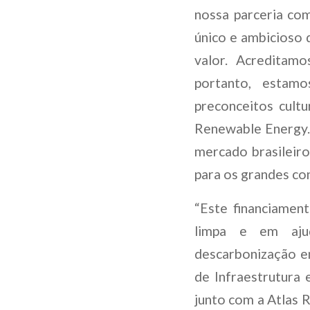
nossa parceria co
único e ambicioso 
valor. Acreditam
portanto, estam
preconceitos cultu
Renewable Energy. 
mercado brasileir
para os grandes co
“Este financiamen
limpa e em aju
descarbonização e
de Infraestrutura 
junto com a Atlas 