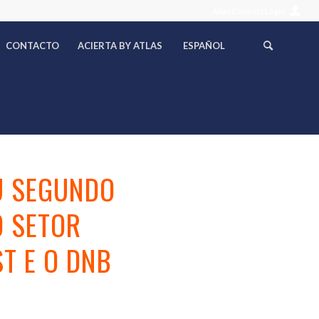
AtlasConnect Login
CONTACTO
ACIERTA BY ATLAS
ESPAÑOL
U SEGUNDO
O SETOR
T E O DNB