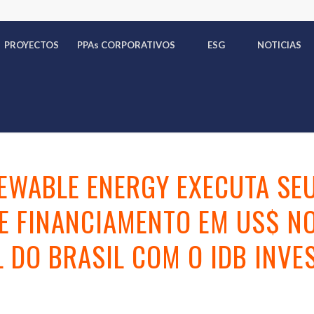
PROYECTOS
PPA
s
CORPORATIVOS
ESG
NOTICIAS
EWABLE ENERGY EXECUTA SE
E FINANCIAMENTO EM US$ N
 DO BRASIL COM O IDB INVES