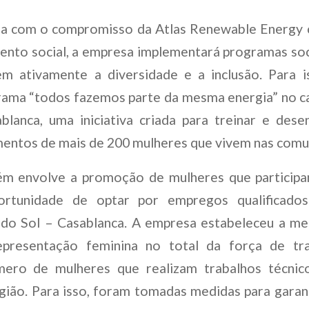
nha com o compromisso da Atlas Renewable Energy
ento social, a empresa implementará programas soc
m ativamente a diversidade e a inclusão. Para i
rama “todos fazemos parte da mesma energia” no c
lanca, uma iniciativa criada para treinar e dese
mentos de mais de 200 mulheres que vivem nas comun
m envolve a promoção de mulheres que participa
rtunidade de optar por empregos qualificad
 do Sol – Casablanca. A empresa estabeleceu a met
resentação feminina no total da força de tra
mero de mulheres que realizam trabalhos técni
egião. Para isso, foram tomadas medidas para garan