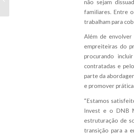
não sejam dissuad
financiamiento en
dólares en el sector...
familiares. Entre 
trabalham para cobr
Além de envolver 
empreiteiras do pr
procurando inclu
contratadas e pe
parte da abordagem
e promover práticas
“Estamos satisfei
Invest e o DNB Ma
estruturação de s
transição para a 