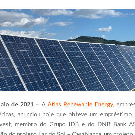
maio de 2021
– A
Atlas Renewable Energy
, empre
ricas, anunciou hoje que obteve um empréstimo
nvest, membro do Grupo IDB e do DNB Bank AS
ção do projeto Lar do Sol – Casablanca, um projeto