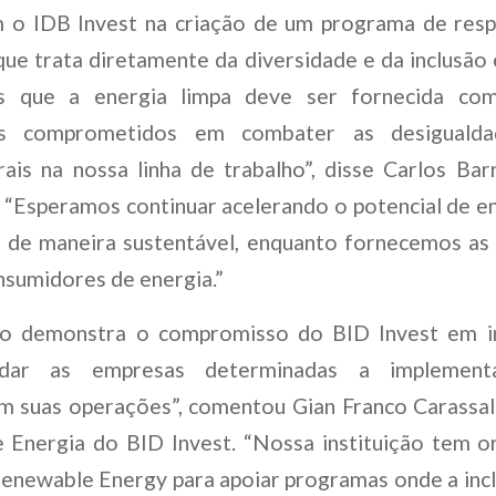
m o IDB Invest na criação de um programa de respo
que trata diretamente da diversidade e da inclusão
os que a energia limpa deve ser fornecida com 
os comprometidos em combater as desigualda
rais na nossa linha de trabalho”, disse Carlos Ba
“Esperamos continuar acelerando o potencial de e
o de maneira sustentável, enquanto fornecemos as
nsumidores de energia.”
to demonstra o compromisso do BID Invest em i
dar as empresas determinadas a implement
m suas operações”, comentou Gian Franco Carassale
e Energia do BID Invest. “Nossa instituição tem o
Renewable Energy para apoiar programas onde a inc