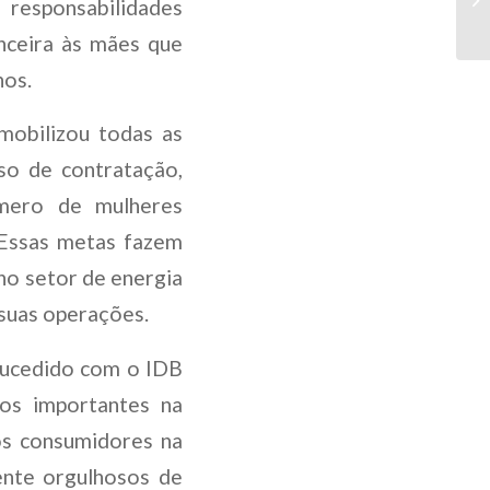
 responsabilidades
anceira às mães que
nos.
mobilizou todas as
sso de contratação,
úmero de mulheres
Essas metas fazem
no setor de energia
 suas operações.
sucedido com o IDB
dos importantes na
os consumidores na
ente orgulhosos de