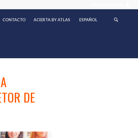
AtlasConnect Login
CONTACTO
ACIERTA BY ATLAS
ESPAÑOL
 A
ETOR DE