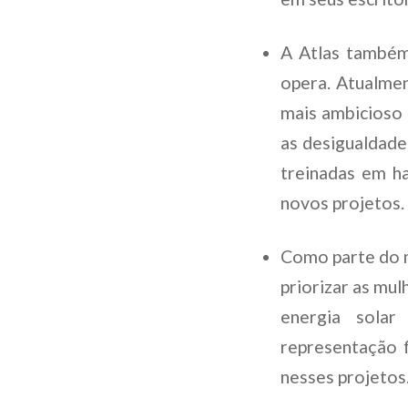
A Atlas também
opera. Atualmen
mais ambicioso
as desigualdade
treinadas em ha
novos projetos.
Como parte do 
priorizar as mu
energia sola
representação f
nesses projetos