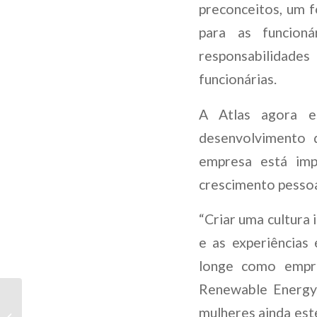
preconceitos, um f
para as funcioná
responsabilidade
funcionárias.
A Atlas agora es
desenvolvimento d
empresa está imp
crescimento pessoal
“Criar uma cultura 
e as experiências
longe como empres
Renewable Energy.
O NOVO
mulheres ainda est
CONSUMIDOR VERDE: