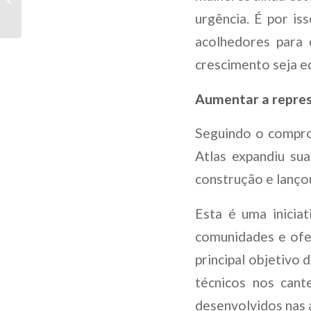
COMO AS
urgência. É por i
TENDÊNCIAS
EMERGENTES ESTÃO
acolhedores para 
MOLDANDO AS
crescimento seja eq
INICIATIVAS...
Aumentar a repres
Seguindo o compro
Atlas expandiu su
construção e lanç
Esta é uma inicia
comunidades e ofe
principal objetivo
técnicos nos cant
desenvolvidos nas 