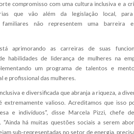
orte compromisso com uma cultura inclusiva e a cr
rias que vão além da legislação local, par
s familiares não representem uma barreira e
tá aprimorando as carreiras de suas funcion
e habilidades de liderança de mulheres na emp
lementando um programa de talentos e mento
 e profissional das mulheres.
inclusiva e diversificada que abranja a riqueza, a div
 é extremamente valioso. Acreditamos que isso p
a e indivíduos”, disse Marcela Pizzi, chefe d
 “Ainda há muitas questões sociais a serem abo
ejam sub-representadas no setor de energia, preci