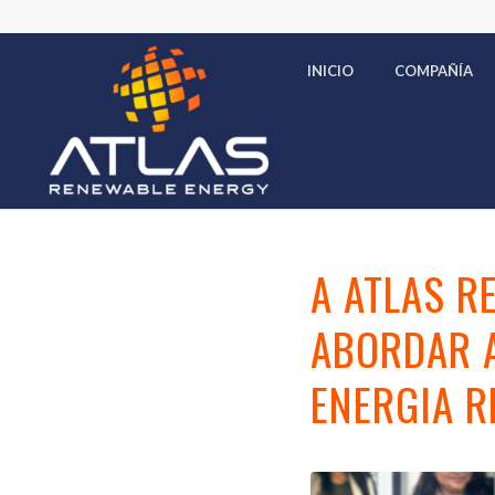
INICIO
COMPAÑÍA
A ATLAS R
ABORDAR A
ENERGIA R