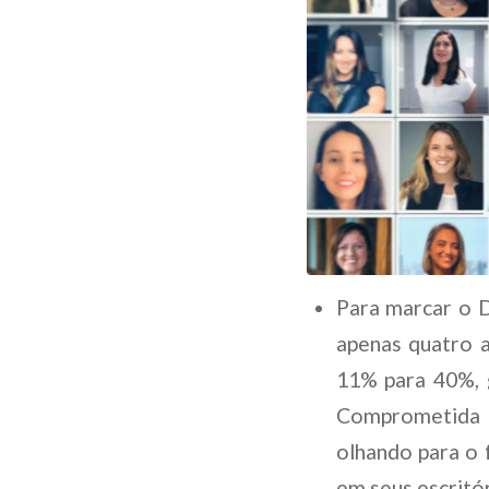
Para marcar o D
apenas quatro 
11% para 40%, g
Comprometida 
olhando para o 
em seus escritór