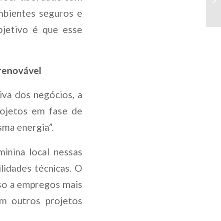
mbientes seguros e
bjetivo é que esse
renovável
va dos negócios, a
rojetos em fase de
ma energia”.
inina local nessas
idades técnicas. O
sso a empregos mais
em outros projetos