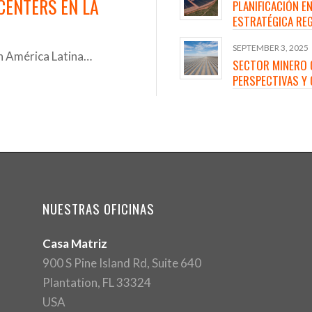
CENTERS EN LA
PLANIFICACIÓN E
ESTRATÉGICA RE
SEPTEMBER 3, 2025
en América Latina…
SECTOR MINERO 
PERSPECTIVAS Y
NUESTRAS OFICINAS
Casa Matriz
900 S Pine Island Rd, Suite 640
Plantation, FL 33324
USA