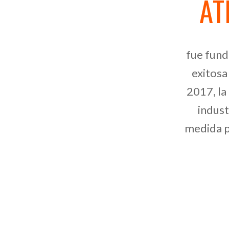
AT
fue fund
exitosa
2017, la
indust
medida p