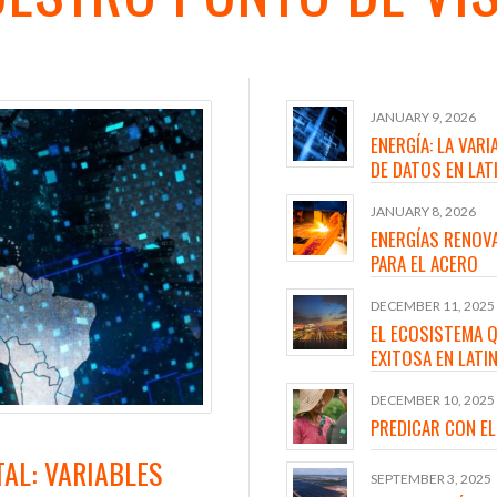
JANUARY 9, 2026
ENERGÍA: LA VAR
DE DATOS EN LA
JANUARY 8, 2026
ENERGÍAS RENOVA
PARA EL ACERO
DECEMBER 11, 2025
EL ECOSISTEMA Q
EXITOSA EN LATI
DECEMBER 10, 2025
PREDICAR CON EL
AL: VARIABLES
SEPTEMBER 3, 2025