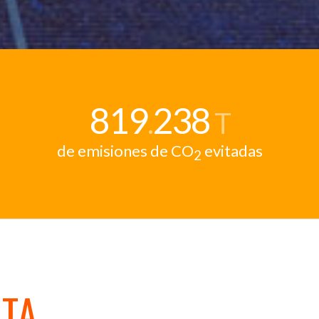
819
238
.
T
de emisiones de CO
evitadas
2
STA