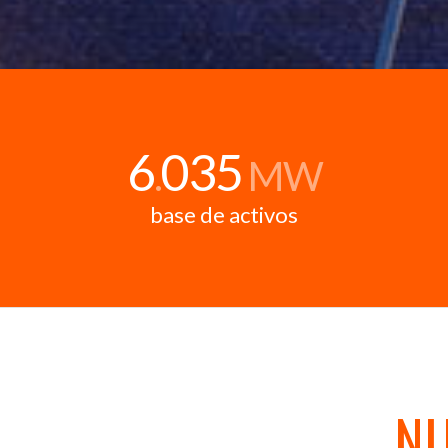
6
035
.
MW
base de activos
NU