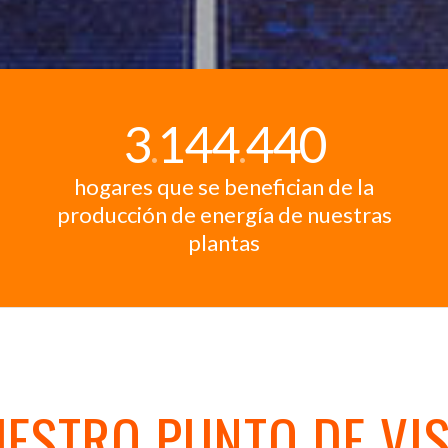
3
144
440
.
.
hogares que se benefician de la
producción de energía de nuestras
plantas
ESTRO PUNTO DE VI